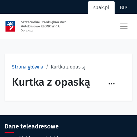
spak.pl
BIP
Przejdź do głównej treści
Przejdź do menu witryny
Szczecińskie Przedsiębio
Strona główna
Kurtka z opaską
Kurtka z opaską
Opcje st
Dane teleadresowe